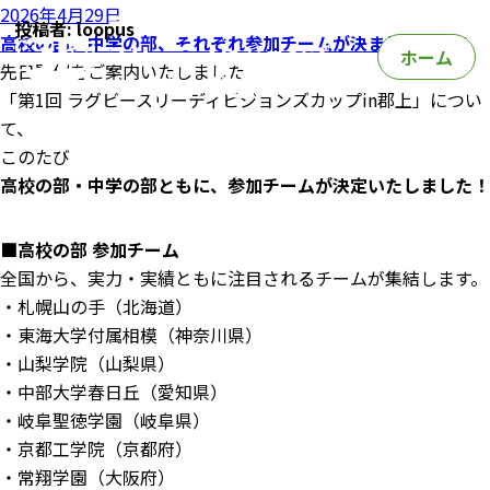
投
2026年4月29日
投稿者:
loopus
稿
高校の部、中学の部、それぞれ参加チームが決まりました！
ホーム
日:
先日開催をご案内いたしました
「第1回 ラグビースリーディビジョンズカップin郡上」につい
て、
このたび
高校の部・中学の部ともに、参加チームが決定いたしました！
■高校の部 参加チーム
全国から、実力・実績ともに注目されるチームが集結します。
・札幌山の手（北海道）
・東海大学付属相模（神奈川県）
・山梨学院（山梨県）
・中部大学春日丘（愛知県）
・岐阜聖徳学園（岐阜県）
・京都工学院（京都府）
・常翔学園（大阪府）