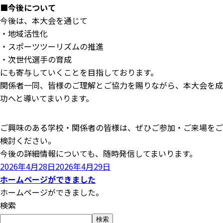
■今後について
今後は、本大会を通じて
・地域活性化
・スポーツツーリズムの推進
・次世代選手の育成
にも寄与していくことを目指しております。
関係者一同、皆様のご理解とご協力を賜りながら、本大会を成
功へと導いてまいります。
ご興味のある学校・関係者の皆様は、ぜひご参加・ご来場をご
検討ください。
今後の詳細情報についても、随時発信してまいります。
投
2026年4月28日
2026年4月29日
稿
ホームページができました
日:
ホームページができました。
検索
検索