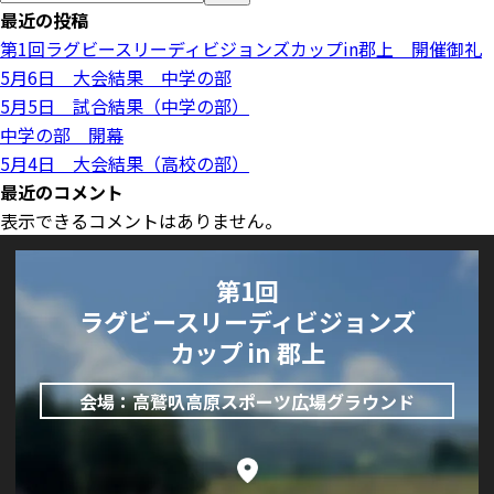
最近の投稿
第1回ラグビースリーディビジョンズカップin郡上 開催御礼
5月6日 大会結果 中学の部
5月5日 試合結果（中学の部）
中学の部 開幕
5月4日 大会結果（高校の部）
最近のコメント
表示できるコメントはありません。
第1回
ラグビースリーディビジョンズ
カップ in 郡上
会場：高鷲叺高原スポーツ広場グラウンド