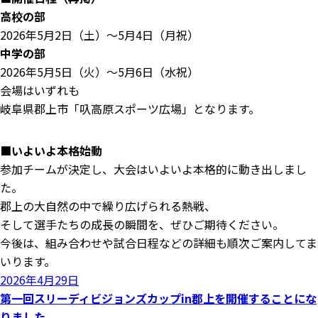
高校の部
2026年5月2日（土）～5月4日（月祝）
中学の部
2026年5月5日（火）～5月6日（水祝）
会場はいずれも
岐阜県郡上市「叺高原スポーツ広場」となります。
■いよいよ本格始動
参加チームが決定し、大会はいよいよ本格的に動き出しまし
た。
郡上の大自然の中で繰り広げられる熱戦、
そして選手たちの成長の瞬間を、ぜひご期待ください。
今後は、組み合わせや試合日程などの詳細も順次ご案内してま
いります。
投
2026年4月29日
稿
第一回スリーディビジョンズカップin郡上を開催することにな
日:
りました