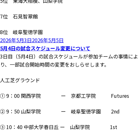
5位 東海大相模、山梨学院
7位 石見智翠館
8位 岐阜聖徳学園
投
2026年5月3日
2026年5月5日
稿
5月4日の試合スケジュール変更について
日:
3日目（5月4日）の試合スケジュールが参加チームの事情によ
り、一部試合開始時間の変更をおしらせします。
人工芝グラウンド
① 9：00 関西学院 ー 京都工学院 Futures
② 9：50 山梨学院 ー 岐阜聖徳学園 2nd
③ 10：40 中部大学春日丘 ー 山梨学院 1st