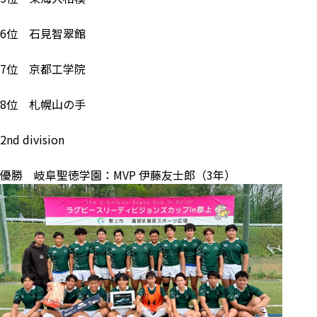
6位 石見智翠館
7位 京都工学院
8位 札幌山の手
2nd division
優勝 岐阜聖徳学園：MVP 伊藤友士郎（3年）