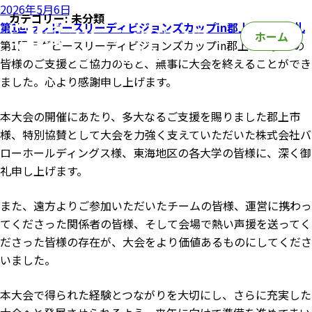
投
2026年5月6日
カテゴリー:
未分類
稿
第1回ラグビースリーディビジョンズカップin郡上 開催御礼
ホーム
日:
第1回ラグビースリーディビジョンズカップin郡上は、多くの
皆様のご支援とご協力のもと、無事に大会を終えることができ
ました。心より感謝申し上げます。
本大会の開催にあたり、多大なるご支援を賜りました郡上市
様、特別協賛として大会を力強く支えていただいた株式会社バ
ローホールディングス様、東海地区の各大学の皆様に、深く御
礼申し上げます。
また、遠方よりご参加いただいたチームの皆様、運営に携わっ
てくださった関係者の皆様、そして会場で熱い声援を送ってく
ださった皆様の存在が、大会をより価値あるものにしてくださ
いました。
本大会で得られた経験とつながりを大切にし、さらに充実した