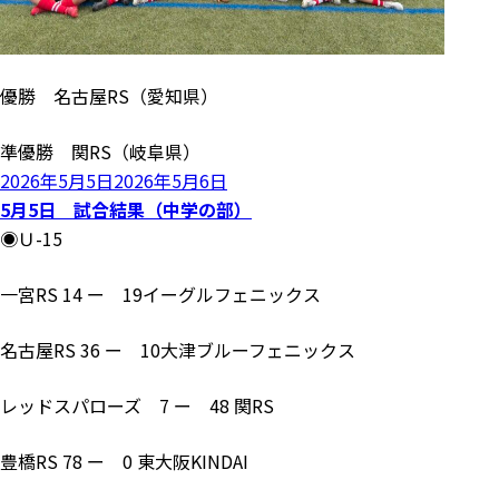
優勝 名古屋RS（愛知県）
準優勝 関RS（岐阜県）
投
2026年5月5日
2026年5月6日
稿
5月5日 試合結果（中学の部）
日:
◉Ｕ-15
一宮RS 14 ー 19イーグルフェニックス
名古屋RS 36 ー 10大津ブルーフェニックス
レッドスパローズ 7 ー 48 関RS
豊橋RS 78 ー 0 東大阪KINDAI