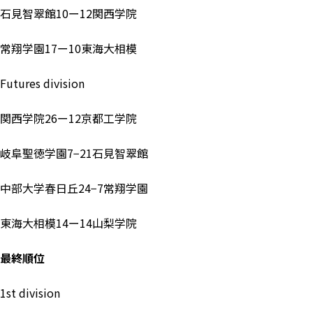
石見智翠館10ー12関西学院
常翔学園17ー10東海大相模
Futures division
関西学院26ー12京都工学院
岐阜聖徳学園7−21石見智翠館
中部大学春日丘24−7常翔学園
東海大相模14ー14山梨学院
最終順位
1st division