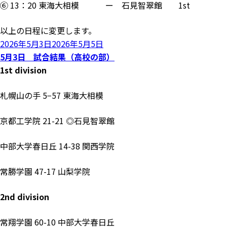
⑥ 13：20 東海大相模 ー 石見智翠館 1st
以上の日程に変更します。
投
2026年5月3日
2026年5月5日
稿
5月3日 試合結果（高校の部）
日:
1st division
札幌山の手 5−57 東海大相模
京都工学院 21-21 ◎石見智翠館
中部大学春日丘 14-38 関西学院
常勝学園 47-17 山梨学院
2nd division
常翔学園 60-10 中部大学春日丘