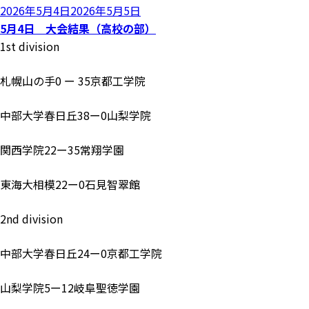
投
2026年5月4日
2026年5月5日
稿
5月4日 大会結果（高校の部）
日:
1st division
札幌山の手0 ー 35京都工学院
中部大学春日丘38ー0山梨学院
関西学院22ー35常翔学園
東海大相模22ー0石見智翠館
2nd division
中部大学春日丘24ー0京都工学院
山梨学院5ー12岐阜聖徳学園