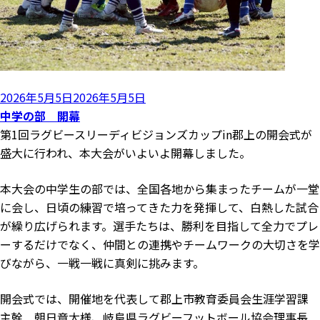
投
2026年5月5日
2026年5月5日
稿
中学の部 開幕
日:
第1回ラグビースリーディビジョンズカップin郡上の開会式が
盛大に行われ、本大会がいよいよ開幕しました。
本大会の中学生の部では、全国各地から集まったチームが一堂
に会し、日頃の練習で培ってきた力を発揮して、白熱した試合
が繰り広げられます。選手たちは、勝利を目指して全力でプレ
ーするだけでなく、仲間との連携やチームワークの大切さを学
びながら、一戦一戦に真剣に挑みます。
開会式では、開催地を代表して郡上市教育委員会生涯学習課
主幹 朝日章太様、岐阜県ラグビーフットボール協会理事長