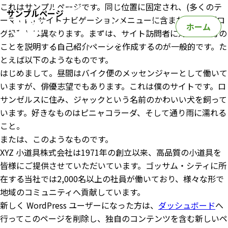
これはサンプルページです。同じ位置に固定され、(多くのテ
サンプルページ
ーマでは) サイトナビゲーションメニューに含まれる点がブロ
ホーム
グ投稿とは異なります。まずは、サイト訪問者に対して自分の
ことを説明する自己紹介ページを作成するのが一般的です。た
とえば以下のようなものです。
はじめまして。昼間はバイク便のメッセンジャーとして働いて
いますが、俳優志望でもあります。これは僕のサイトです。ロ
サンゼルスに住み、ジャックという名前のかわいい犬を飼って
います。好きなものはピニャコラーダ、そして通り雨に濡れる
こと。
または、このようなものです。
XYZ 小道具株式会社は1971年の創立以来、高品質の小道具を
皆様にご提供させていただいています。ゴッサム・シティに所
在する当社では2,000名以上の社員が働いており、様々な形で
地域のコミュニティへ貢献しています。
新しく WordPress ユーザーになった方は、
ダッシュボード
へ
行ってこのページを削除し、独自のコンテンツを含む新しいペ